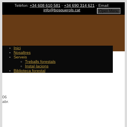
Telèfon:
+34 608 610 581
·
+34 690 314 621
· Email:
info@bosquerols.cat
Open Menu
Inici
Nosaltres
Serveis
Treballs forestals
Instal·lacions
Biblioteca forestal
Single Blog Title
This is a single blog caption
06
abr.
Wildz Casino Diners Gratis Bo
Sense Dipòsit ES: El Engany del