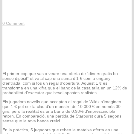
“Regal” que Mai No Vols
0
Comment
Wildz Casino Diners Gratis Bo
Sense Dipòsit ES: El Engany del
“Regal” que Mai No Vols
El primer cop que vas a veure una oferta de “diners gratis bo
sense dipòsit” et ve al cap una suma d’1 € com a engany
d’entrada, com si fos un regal d’obertura. Aquest 1 € es
transforma en una xifra que el banc de la casa talla en un 12% de
probabilitat d’executar qualsevol apostes realistes.
Els jugadors novells que accepten el regal de Wildz s’imaginen
que 1 € pot ser la clau d’un monstre de 10.000 € en només 30
girs, però la realitat és una barra de 0,98% d’imprescindible
retorn. En comparació, una partida de Starburst dura 5 segons,
sense que la teva banca creixi.
En la pràctica, 5 jugadors que reben la mateixa oferta en una