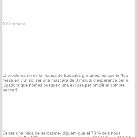
que vegis
0
Comment
Top mesa en viu: la veritat
brutal que els casinos no volen
que vegis
El problema no és la manca de trucades gratuïtes; és que la “top
mesa en viu” sol ser una màscara de 3 minuts d’esperança per a
jugadors que només busquen una excusa per omplir el compte
bancari.
Quantes vegades has caigut en la
trampa del “bonificació de
benvinguda”?
Sense una mica de sarcasme, diguem que el 73 % dels nous