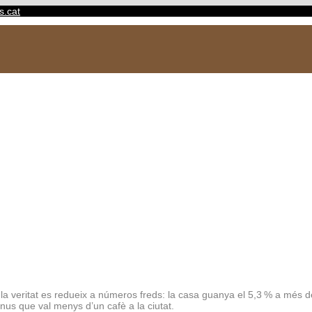
s.cat
 Title
l que et vegis tocar
l que et vegis tocar
 veritat es redueix a números freds: la casa guanya el 5,3 % a més de t
nus que val menys d’un cafè a la ciutat.