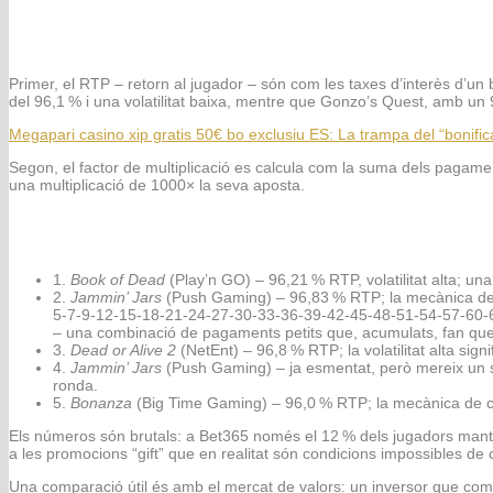
Com es mesura realment el valor d’
Primer, el RTP – retorn al jugador – són com les taxes d’interès d’un 
del 96,1 % i una volatilitat baixa, mentre que Gonzo’s Quest, amb u
Megapari casino xip gratis 50€ bo exclusiu ES: La trampa del “bonific
Segon, el factor de multiplicació es calcula com la suma dels pagamen
una multiplicació de 1000× la seva aposta.
Les cinc que realment valen la pen
1.
Book of Dead
(Play’n GO) – 96,21 % RTP, volatilitat alta; una
2.
Jammin’ Jars
(Push Gaming) – 96,83 % RTP; la mecànica de 
5‑7‑9‑12‑15‑18‑21‑24‑27‑30‑33‑36‑39‑42‑45‑48‑51‑54‑57‑6
– una combinació de pagaments petits que, acumulats, fan que l
3.
Dead or Alive 2
(NetEnt) – 96,8 % RTP; la volatilitat alta si
4.
Jammin’ Jars
(Push Gaming) – ja esmentat, però mereix un 
ronda.
5.
Bonanza
(Big Time Gaming) – 96,0 % RTP; la mecànica de cai
Els números són brutals: a Bet365 només el 12 % dels jugadors mante
a les promocions “gift” que en realitat són condicions impossibles de 