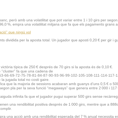
una slot?
banc, però amb una volatilitat que pot variar entre 1 i 10 girs per seg
n 96,0 %, empra una volatilitat mitjana que fa que els pagaments grans
ació” que ningú vol
ts dividida per la aposta total. Un jugador que aposti 0,20 € per gir i
a – sense embuts de “VIP”
 victòria típica de 250 € després de 70 girs si la aposta és de 0,10 €.
“cluster” fa que una cadena de
0‑63‑66‑69‑72‑75‑78‑81‑84‑87‑90‑93‑96‑99‑102‑105‑108‑111‑114‑1
a jugada total no costi gaire.
gnifica que la majoria de sessions acabaran amb guanys d’uns 0,5 € o 50
segon pla per la seva funció “megaways” que genera entre 2 000 i 11
guda infinita fa que el jugador pugui superar 500 girs sense recàrreg
nen una rendibilitat positiva després de 1 000 girs, mentre que a 888
complir.