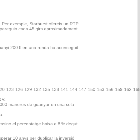
on. Per exemple, Starburst ofereix un RTP
 apareguin cada 45 girs aproximadament.
 guanyi 200 € en una ronda ha aconseguit
17‑120‑123‑126‑129‑132‑135‑138‑141‑144‑147‑150‑153‑156‑159‑162
0 €.
7 000 maneres de guanyar en una sola
a.
casino el percentatge baixa a 8 % degut