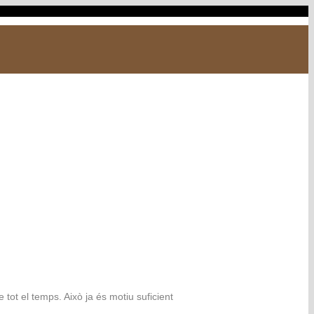
ot el temps. Això ja és motiu suficient