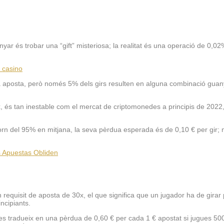
utal dels ginys que fan enganyar el 
yar és trobar una “gift” misteriosa; la realitat és una operació de 0,02
l casino
 la aposta, però només 5% dels girs resulten en alguna combinació guan
x, és tan inestable com el mercat de criptomonedes a principis de 202
orn del 95% en mitjana, la seva pèrdua esperada és de 0,10 € per gir; mu
s Apuestas Obliden
 que són tan útils com un paraigües sense 
 requisit de aposta de 30x, el que significa que un jugador ha de girar
ncipiants.
es tradueix en una pèrdua de 0,60 € per cada 1 € apostat si jugues 500 r