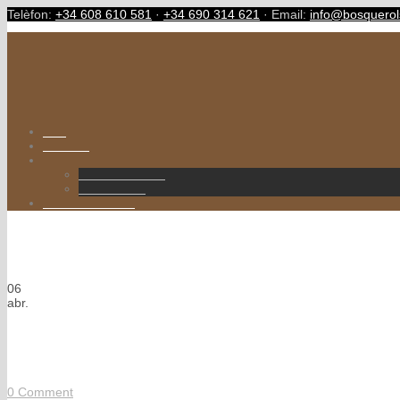
Telèfon:
+34 608 610 581
·
+34 690 314 621
· Email:
info@bosquerol
Inici
Nosaltres
Serveis
Treballs forestals
Instal·lacions
Biblioteca forestal
Single Blog Title
This is a single blog caption
06
abr.
Top 10 slots online: La veritat br
0
Comment