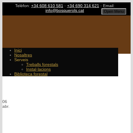
Telèfon:
+34 608 610 581
·
+34 690 314 621
· Email:
info@bosquerols.cat
Open Menu
Inici
Nosaltres
Serveis
Treballs forestals
Instal·lacions
Biblioteca forestal
Single Blog Title
This is a single blog caption
06
abr.
Swift Casino codi exclusiu bo
sense dipòsit ES: El truc pervers