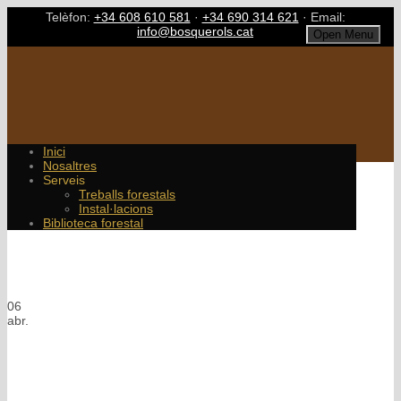
Telèfon:
+34 608 610 581
·
+34 690 314 621
· Email:
info@bosquerols.cat
Open Menu
Inici
Nosaltres
Serveis
Treballs forestals
Instal·lacions
Biblioteca forestal
Single Blog Title
This is a single blog caption
06
abr.
Superlines Casino 120 Free
Spins Bo De Registre