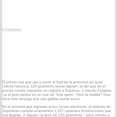
Espanya: Una Broma de 120
Giraments de “Regal”
0
Comment
Superlines Casino 120 Free
Spins Bo De Registre
Espanya: Una Broma de 120
Giraments de “Regal”
El primer cop que vas a sentir el fred de la promoció és quan
l’oferta t’anuncia 120 giraments sense dipòsit i et diu que tot el
procés només requereix un registre a Espanya. 2 minuts d’espera
i ja et pots perdre en un mar de “free spins”. Però la realitat? Una
mica més amarga que una galleta sense sucre.
En el moment que ingreses el teu correu electrònic, el sistema de
Superlines compta exactament 1,237 caràcters d’instruccions que