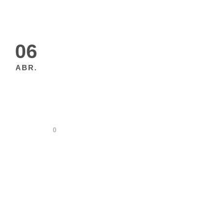
06
SPINSHEAVEN CASINO
90 FREE SPINS PER A
ABR.
NOUS JUGADORS ES:
LA VERITAT
DESENMASCARADA
0
Spinsheaven Casino 90
Free Spins per a Nous
Jugadors ES: La Veritat
Desenmascarada