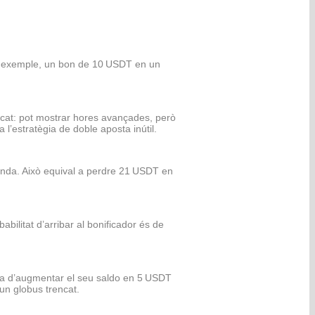
Per exemple, un bon de 10 USDT en un
ncat: pot mostrar hores avançades, però
 l’estratègia de doble aposta inútil.
onda. Això equival a perdre 21 USDT en
bilitat d’arribar al bonificador és de
a d’augmentar el seu saldo en 5 USDT
un globus trencat.