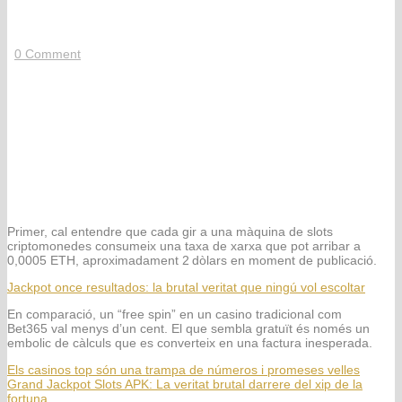
trampa del “gift” digital que
no paga
0
Comment
Slots criptomonedas: la
trampa del “gift” digital que
no paga
Els costos ocults dintre del
blockchain
Primer, cal entendre que cada gir a una màquina de slots
criptomonedes consumeix una taxa de xarxa que pot arribar a
0,0005 ETH, aproximadament 2 dòlars en moment de publicació.
Jackpot once resultados: la brutal veritat que ningú vol escoltar