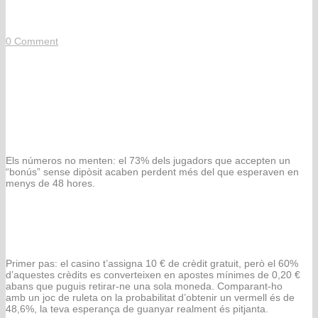
La Realitat Desenmascarada
0
Comment
Silverplay Casino Bo Limitat
Avui Sense Dipòsit Espanya:
La Realitat Desenmascarada
Els números no menten: el 73% dels jugadors que accepten un
“bonús” sense dipòsit acaben perdent més del que esperaven en
menys de 48 hores.
Com funciona l’oferta i per què és
una trampa numèrica
Primer pas: el casino t’assigna 10 € de crèdit gratuit, però el 60%
d’aquestes crèdits es converteixen en apostes mínimes de 0,20 €
abans que puguis retirar-ne una sola moneda. Comparant-ho
amb un joc de ruleta on la probabilitat d’obtenir un vermell és de
48,6%, la teva esperança de guanyar realment és pitjanta.