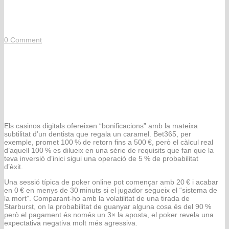
carta marcada
0
Comment
El engany del poker online:
com la vida real esdevé una
carta marcada
Els casinos digitals ofereixen “bonificacions” amb la mateixa
subtilitat d’un dentista que regala un caramel. Bet365, per
exemple, promet 100 % de retorn fins a 500 €, però el càlcul real
d’aquell 100 % es dilueix en una sèrie de requisits que fan que la
teva inversió d’inici sigui una operació de 5 % de probabilitat
d’èxit.
Una sessió típica de poker online pot començar amb 20 € i acabar
en 0 € en menys de 30 minuts si el jugador segueix el “sistema de
la mort”. Comparant-ho amb la volatilitat de una tirada de
Starburst, on la probabilitat de guanyar alguna cosa és del 90 %
però el pagament és només un 3× la aposta, el poker revela una
expectativa negativa molt més agressiva.