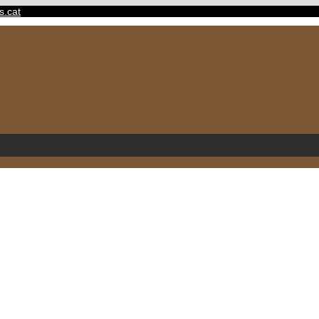
s.cat
mb 115 tirades gratis sense dipòsit