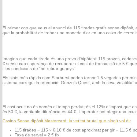
El engany de jugar Regal Casino a
El primer cop que veus el anunci de 115 tirades gratis sense dipòsit, 
que la probabilitat de trobar una moneda d’or en una caixa de cerea
Com es desfragmenta el “regal” en núme
Imagina que cada tirada és una prova d’hipòtesi: 115 proves, cadascu
€ sense cap esperança de recuperar el cost de transacció de 5 € que l
i les condicions de “no retirar guanys”.
Els slots més ràpids com Starburst poden tornar 1,5 vegades per minu
sistema carregui la promoció. Gonzo’s Quest, amb la seva volatilitat al
Quin és el cost ocult? La mecànica del “no dipòsit”
El cost ocult no és només el temps perdut; és el 12% d’impost que es
és 50 €, la veritable diferència és 44 €. L’operator pot afegir una tax
Casino Sense dipòsit Mastercard: la veritat brutal que ningú vol dir
115 tirades = 115 × 0,10 € de cost aproximat per gir = 11,5 € p
Taxa de servei = 2 € fix.