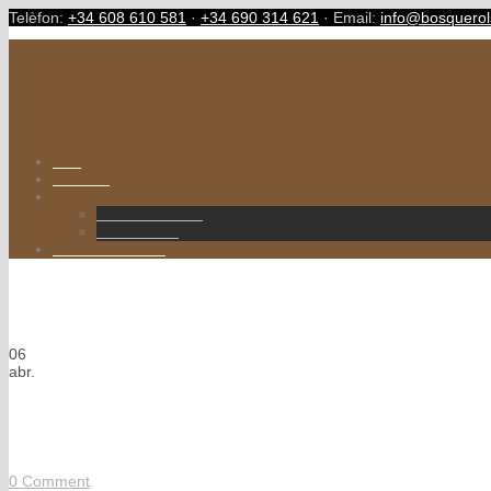
Telèfon:
+34 608 610 581
·
+34 690 314 621
· Email:
info@bosquerol
Inici
Nosaltres
Serveis
Treballs forestals
Instal·lacions
Biblioteca forestal
Single Blog Title
This is a single blog caption
06
abr.
El engany de jugar Regal Casino a
0
Comment