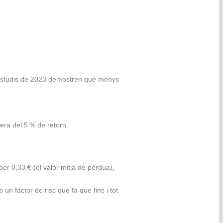
 del “regal” de la
ls estudis de 2023 demostren que menys
ra del 5 % de retorn.
er 0,33 € (el valor mitjà de pèrdua),
n factor de risc que fa que fins i tot