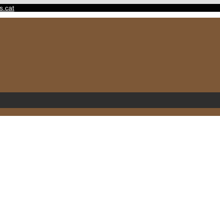
s.cat
 l’instant Espanya: la crua realitat