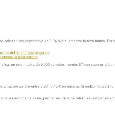
 l’instant Espanya: la crua realitat
ll ha calculat una expectativa de 0,04 % d’augmentar la teva banca. E
rrere del “regal” que ningú vol
 encara la teva cartera
ística: en una mostra de 5 000 comptes, només 87 van superar la barre
amat per perdre entre 0,20 i 0,45 € en mitjana. Si multipl·liques 175 p
 que les accions de Tesla, però el seu cicle de retorn es compensa amb u