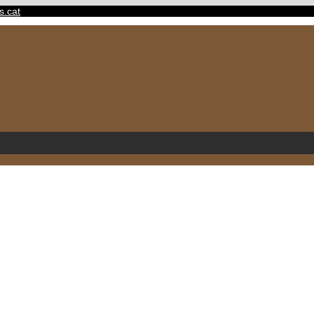
s.cat
 veritat salada que ningú vol expli