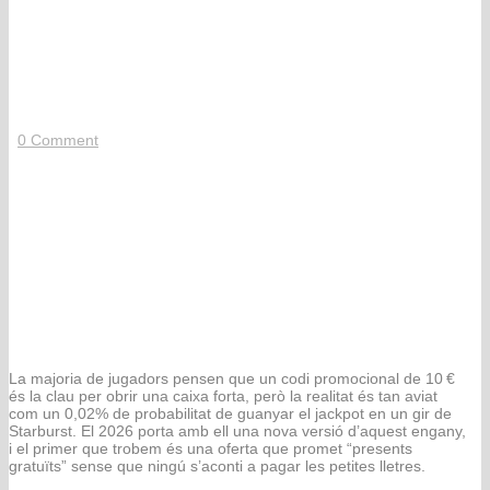
2026 bo ES: La veritat cruel
darrere del “regal” de la
publicitat
0
Comment
Neon54 Casino Promo Code nou
2026 bo ES: La veritat cruel
darrere del “regal” de la
publicitat
La majoria de jugadors pensen que un codi promocional de 10 €
és la clau per obrir una caixa forta, però la realitat és tan aviat
com un 0,02% de probabilitat de guanyar el jackpot en un gir de
Starburst. El 2026 porta amb ell una nova versió d’aquest engany,
i el primer que trobem és una oferta que promet “presents
gratuïts” sense que ningú s’aconti a pagar les petites lletres.