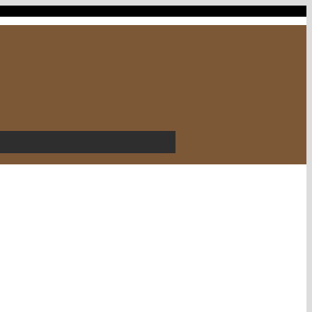
“gift” s’acaba en