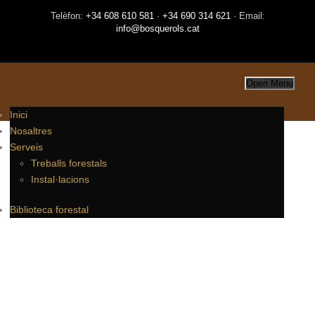
Telèfon:
+34 608 610 581
·
+34 690 314 621
· Email:
info@bosquerols.cat
Open Menu
Inici
Nosaltres
Serveis
Treballs forestals
Instal·lacions
SINGLE BLOG
Biblioteca forestal
TITLE
This is a single blog caption