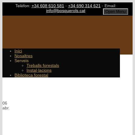
Telèfon:
+34 608 610 581
·
+34 690 314 621
· Email:
info@bosquerols.cat
Open Menu
Inici
Nosaltres
Serveis
Treballs forestals
Instal·lacions
Biblioteca forestal
Single Blog Title
This is a single blog caption
06
abr.
Els “màquines escurabutxaques
online sense dipòsit” són