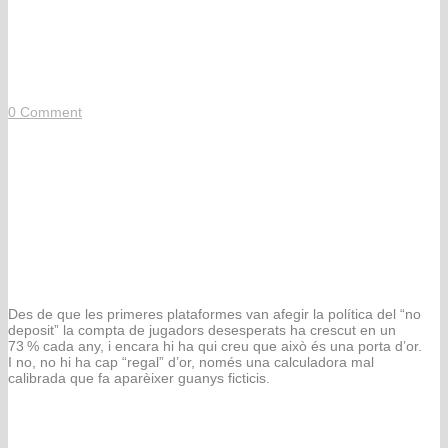
l’engany més brillant del
cibercasino
0
Comment
Els “màquines escurabutxaques
online sense dipòsit” són
l’engany més brillant del
cibercasino
Des de que les primeres plataformes van afegir la política del “no
deposit” la compta de jugadors desesperats ha crescut en un
73 % cada any, i encara hi ha qui creu que això és una porta d’or.
I no, no hi ha cap “regal” d’or, només una calculadora mal
calibrada que fa aparèixer guanys ficticis.
Com funciona la mecànica del sense
dipòsit i per què no és un miracle