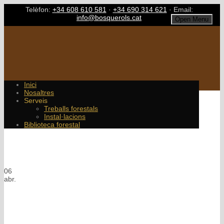
Telèfon:
+34 608 610 581
·
+34 690 314 621
· Email:
info@bosquerols.cat
Open Menu
Inici
Nosaltres
Serveis
Treballs forestals
Instal·lacions
Biblioteca forestal
Single Blog Title
This is a single blog caption
06
abr.
Jet Casino: El joc que Apple
Pay porta al caos de les apostes