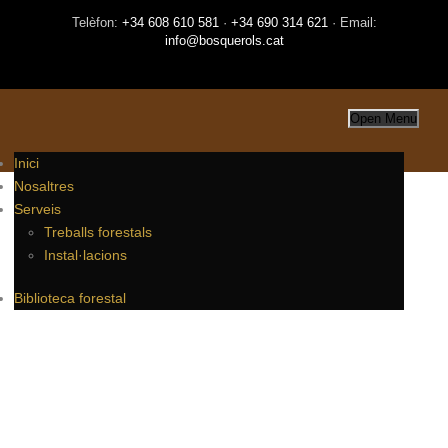
Telèfon:
+34 608 610 581
·
+34 690 314 621
· Email:
info@bosquerols.cat
Open Menu
Inici
Nosaltres
Serveis
Treballs forestals
Instal·lacions
SINGLE BLOG
Biblioteca forestal
TITLE
This is a single blog caption