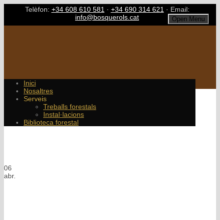
Telèfon:
+34 608 610 581
·
+34 690 314 621
· Email:
info@bosquerols.cat
Open Menu
Inici
Nosaltres
Serveis
Treballs forestals
Instal·lacions
Biblioteca forestal
Single Blog Title
This is a single blog caption
06
abr.
Girs gratuïts por registre
espanya casino: el engany de