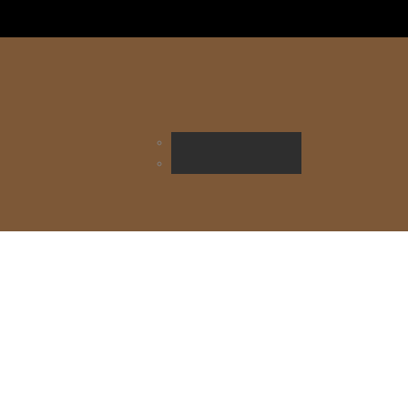
INICI
NOSALTRES
SERVEIS
Treballs forestals
Instal·lacions
E
BIBLIOTECA FORESTAL