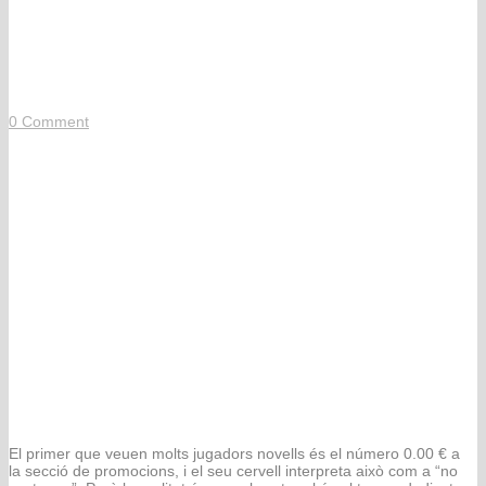
màrqueting que t’enganya a
buscar un guany sense risc
0
Comment
El “facilino casino bo sense
dipòsit” és només una il·lusió de
màrqueting que t’enganya a
buscar un guany sense risc
La trampa del “sense dipòsit”: com 3
cents es converteixen en promeses de
miler
El primer que veuen molts jugadors novells és el número 0.00 € a
la secció de promocions, i el seu cervell interpreta això com a “no