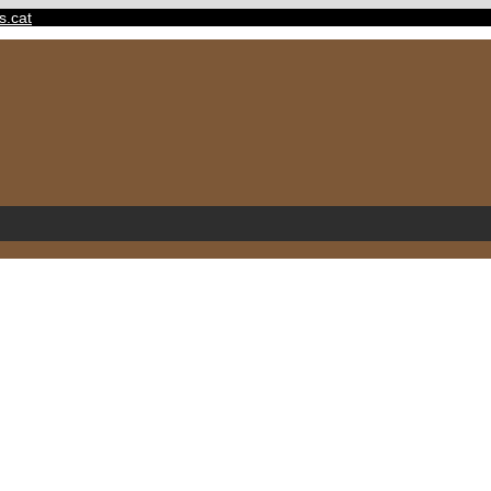
s.cat
026: La Gran Oferta que Ningú 