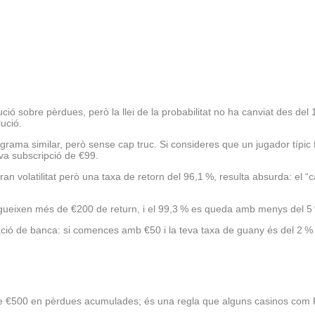
026: La Gran Oferta que Ningú 
ó sobre pèrdues, però la llei de la probabilitat no ha canviat des de
ució.
grama similar, però sense cap truc. Si consideres que un jugador típic
va subscripció de €99.
n volatilitat però una taxa de retorn del 96,1 %, resulta absurda: el
egueixen més de €200 de return, i el 99,3 % es queda amb menys del 5
ció de banca: si comences amb €50 i la teva taxa de guany és del 2 % p
ift” de cashback
 de €500 en pèrdues acumulades; és una regla que alguns casinos com