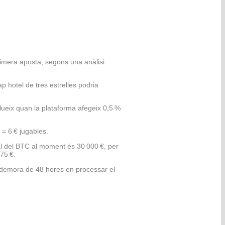
perdre el cap
primera aposta, segons una anàlisi
 hotel de tres estrelles podria
dilueix quan la plataforma afegeix 0,5 %
 = 6 € jugables.
al del BTC al moment és 30 000 €, per
75 €.
a demora de 48 hores en processar el