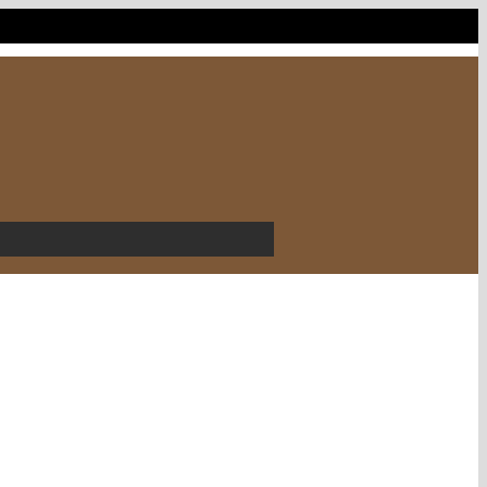
perdre el cap