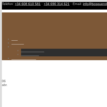
Telèfon:
+34 608 610 581
·
+34 690 314 621
· Email:
info@bosquerol
Inici
Nosaltres
Serveis
Treballs forestals
Instal·lacions
Biblioteca forestal
Single Blog Title
This is a single blog caption
06
abr.
Cripto casino diari: La crua re