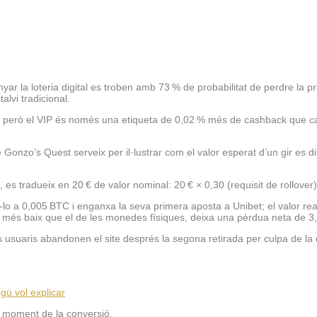
alitat de les promos que et fan 
nyar la loteria digital es troben amb 73 % de probabilitat de perdre la 
lvi tradicional.
l, però el VIP és només una etiqueta de 0,02 % més de cashback que cap
de Gonzo’s Quest serveix per il·lustrar com el valor esperat d’un gir es 
t, es tradueix en 20 € de valor nominal: 20 € × 0,30 (requisit de rollover)
-lo a 0,005 BTC i enganxa la seva primera aposta a Unibet; el valor re
% més baix que el de les monedes físiques, deixa una pèrdua neta de 3,
s usuaris abandonen el site després la segona retirada per culpa de l
gú vol explicar
l moment de la conversió.