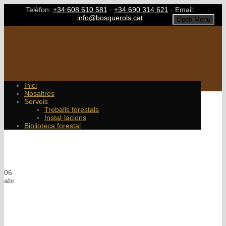
Telèfon:
+34 608 610 581
·
+34 690 314 621
· Email:
info@bosquerols.cat
Open Menu
Inici
Nosaltres
Serveis
Treballs forestals
Instal·lacions
Biblioteca forestal
Single Blog Title
This is a single blog caption
06
abr.
cazumo casino bo sense
dipòsit per a nous jugadors