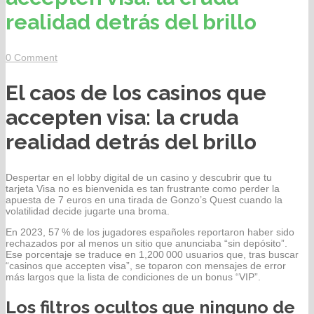
realidad detrás del brillo
0
Comment
El caos de los casinos que
accepten visa: la cruda
realidad detrás del brillo
Despertar en el lobby digital de un casino y descubrir que tu
tarjeta Visa no es bienvenida es tan frustrante como perder la
apuesta de 7 euros en una tirada de Gonzo’s Quest cuando la
volatilidad decide jugarte una broma.
En 2023, 57 % de los jugadores españoles reportaron haber sido
rechazados por al menos un sitio que anunciaba “sin depósito”.
Ese porcentaje se traduce en 1,200 000 usuarios que, tras buscar
“casinos que accepten visa”, se toparon con mensajes de error
más largos que la lista de condiciones de un bonus “VIP”.
Los filtros ocultos que ninguno de