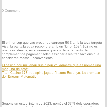
0
Comment
Casinos que accepta Visa: la
crua realitat del joc en línia
El primer cop que vas provar de carregar 50 € amb la teva targeta
Visa, la pantalla et va respondre amb un “Error 102”. 102 no és
una coincidència; és el número que els departaments de
complement de pagament solen assignar a les transaccions que
consideren massa “inconvenients”.
El casino nou mil·lenari que ningú vol admetre que és només una
màquina de profit
Titan Casino 175 free spins juga a l’instant Espanya: La promesa
de l’Engany Matemàtic
Quants casinos realment obren la
porta a la Visa?
Segons un estudi intern de 2023, només el 37 % dels operadors