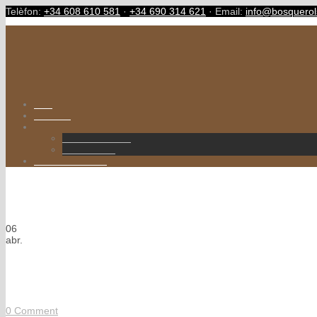
Telèfon:
+34 608 610 581
·
+34 690 314 621
· Email:
info@bosquerol
Inici
Nosaltres
Serveis
Treballs forestals
Instal·lacions
Biblioteca forestal
Single Blog Title
This is a single blog caption
06
abr.
Els casinos fiables són una il·
i diners