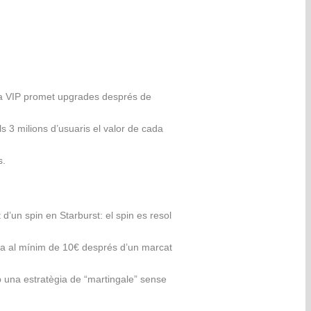
er-te perdre temps
ma VIP promet upgrades després de
s 3 milions d’usuaris el valor de cada
s.
’un spin en Starburst: el spin es resol
ueda al mínim de 10€ després d’un marcat