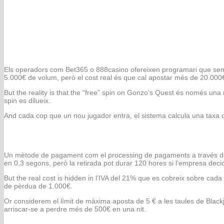
0
Comment
Els casinos fiables són una il·
i diners
Com sobrevivir entre promeses de “
Els operadors com Bet365 o 888casino ofereixen programari que sem
5.000€ de volum, però el cost real és que cal apostar més de 20.000
But the reality is that the “free” spin on Gonzo’s Quest és només una
spin es dilueix.
And cada cop que un nou jugador entra, el sistema calcula una taxa d
Aspectes tècnics que només veuen els vete
Un mètode de pagament com el processing de pagaments a través de Skr
en 0,3 segons, però la retirada pot durar 120 hores si l’empresa decid
But the real cost is hidden in l’IVA del 21% que es cobreix sobre cad