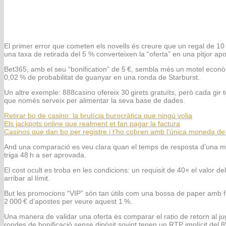
Casinos europeus sense dipòsit: la 
El primer error que cometen els novells és creure que un regal de 10 €
una taxa de retirada del 5 % converteixen la “oferta” en una pitjor apo
Bet365, amb el seu “bonification” de 5 €, sembla més un motel econòmi
0,02 % de probabilitat de guanyar en una ronda de Starburst.
Un altre exemple: 888casino ofereix 30 girets gratuïts, però cada gir 
que només serveix per alimentar la seva base de dades.
Retirar bo de casino: la brutícia burocràtica que ningú volia
Els jackpots online que realment et fan pagar la factura
Casinos que dan bo per registre i t’ho cobren amb l’única moneda de l
And una comparació es veu clara quan el temps de resposta d’una mà
triga 48 h a ser aprovada.
El cost ocult es troba en les condicions: un requisit de 40× el valor d
arribar al límit.
But les promocions “VIP” són tan útils com una bossa de paper amb f
2 000 € d’apostes per veure aquest 1 %.
Una manera de validar una oferta és comparar el ratio de retorn al j
rondes de bonificació sense dipòsit sovint tenen un RTP implícit del 8