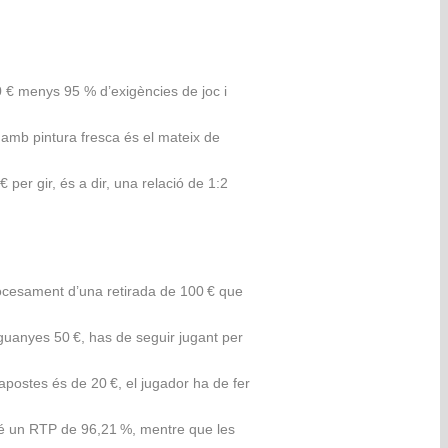
 paga
10 € menys 95 % d’exigències de joc i
 amb pintura fresca és el mateix de
per gir, és a dir, una relació de 1:2
ocesament d’una retirada de 100 € que
s guanyes 50 €, has de seguir jugant per
postes és de 20 €, el jugador ha de fer
 té un RTP de 96,21 %, mentre que les