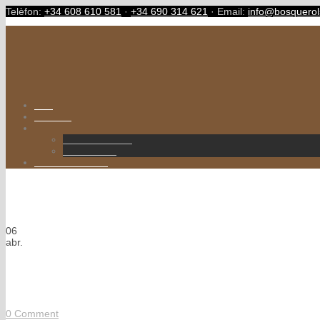
Telèfon:
+34 608 610 581
·
+34 690 314 621
· Email:
info@bosquerol
Inici
Nosaltres
Serveis
Treballs forestals
Instal·lacions
Biblioteca forestal
Single Blog Title
This is a single blog caption
06
abr.
Casinos amb Tether: la veritat
0
Comment