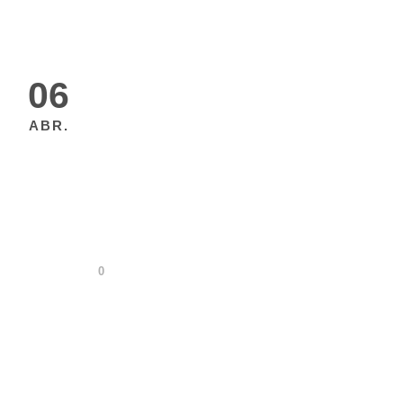
06
ELS CASINOS AMB
BONS GRATIS POR
ABR.
REGISTRE SÓN UNA
BROMA DE
MÀRQUETING AMB
XIFRES INFLADES
0
Els casinos amb bons
gratis por registre són una
broma de màrqueting amb