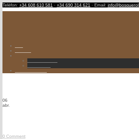
Telèfon:
+34 608 610 581
·
+34 690 314 621
· Email:
info@bosquerol
Inici
Nosaltres
Serveis
Treballs forestals
Instal·lacions
Biblioteca forestal
Single Blog Title
This is a single blog caption
06
abr.
Casino sense dipòsit 100: la t
0
Comment