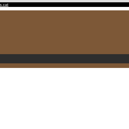
s.cat
rampa del “regal” de 100 €