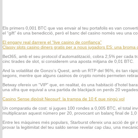
El casino de crypto que ningú vols
Els primers 0,001 BTC que vas envair al teu portafolis es van converti
el “gift” és una benedicció, però el banc del casino només veu una co
El engany real darrere el “live casino de confiança”
Classy slots casino diners gratis per a nous jugadors ES: una broma
Bet365, amb el seu protocol d’automatització, cobra 2,5% per cada t
cinc tirades de slot, si considerem una aposta mitjana de 0,01 BTC.
And la volatilitat de Gonzo’s Quest, amb un RTP del 96%, és tan ràpid
segons, mentre que alguns casinos de crypto només permeten retira
Betway ofereix un “VIP” que, en realitat, és una habitació d’hotel 
una xifra que equival a una partida de blackjack on perds 20 vegades l
Casino Sense dipòsit Neosurf: la trampa de 10 € que ningú vol
Un comparatiu de cost: si jugues 100 rondes a 0,005 BTC, el total inv
multiplicaran aquest número per 20, provocant un balanç final de 1,0
Entre les màquines més populars, Starburst ofereix una acció de gir rà
provar la legitimitat del teu saldo sense revelar cap clau, una mecàni