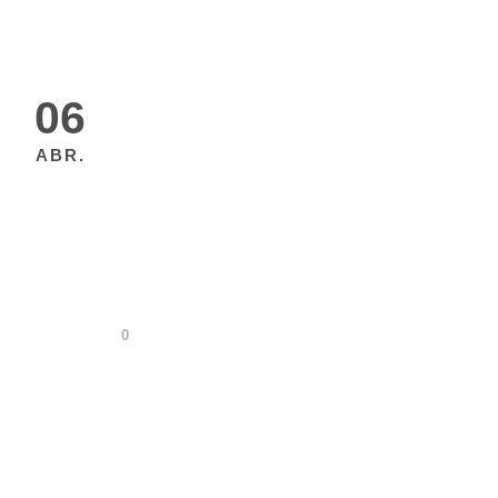
06
CASINO BONUS
ONLINE: EL ENGANY
ABR.
DE MÀRQUETING QUE
TOTS SABEM QUE ÉS
UNA TRAMPA
MATEMÀTICA
0
Casino bonus online: el
engany de màrqueting que
tots sabem que és una