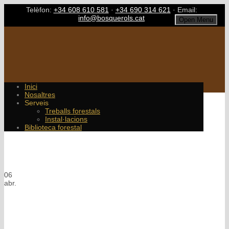
Telèfon:
+34 608 610 581
·
+34 690 314 621
· Email:
info@bosquerols.cat
Open Menu
Inici
Nosaltres
Serveis
Treballs forestals
Instal·lacions
Biblioteca forestal
Single Blog Title
This is a single blog caption
06
abr.
Casino bo PayPal: la veritat
brutal darrere del “regal” d’uns