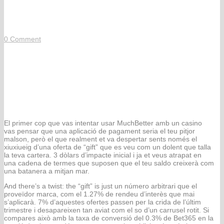
Et Fes Guanyar Cap Balla
0
Comment
Casino bo MuchBetter: El
Engany de la “Regal” que No
Et Fes Guanyar Cap Balla
El primer cop que vas intentar usar MuchBetter amb un casino
vas pensar que una aplicació de pagament seria el teu pitjor
malson, però el que realment et va despertar sents només el
xiuxiueig d’una oferta de “gift” que es veu com un dolent que talla
la teva cartera. 3 dòlars d’impacte inicial i ja et veus atrapat en
una cadena de termes que suposen que el teu saldo creixerà com
una batanera a mitjan mar.
And there’s a twist: the “gift” is just un número arbitrari que el
proveïdor marca, com el 1.27% de rendeu d’interès que mai
s’aplicarà. 7% d’aquestes ofertes passen per la crida de l’últim
trimestre i desapareixen tan aviat com el so d’un carrusel rotit. Si
compares això amb la taxa de conversió del 0.3% de Bet365 en la