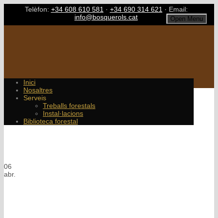
Telèfon:
+34 608 610 581
·
+34 690 314 621
· Email:
info@bosquerols.cat
Open Menu
Inici
Nosaltres
Serveis
Treballs forestals
Instal·lacions
Biblioteca forestal
Single Blog Title
This is a single blog caption
06
abr.
El casino amb bonus de
bienvenida és només una