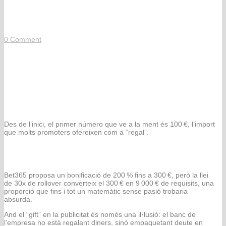
calculadora de ganes perdudes
0
Comment
El casino amb bonus de
bienvenida és només una
calculadora de ganes perdudes
Des de l’inici, el primer número que ve a la ment és 100 €, l’import
que molts promoters ofereixen com a “regal”.
Desenganxant la màgia de la promoció
Bet365 proposa un bonificació de 200 % fins a 300 €, però la llei
de 30x de rollover converteix el 300 € en 9 000 € de requisits, una
proporció que fins i tot un matemàtic sense pasió trobaria
absurda.
And el “gift” en la publicitat és només una il·lusió: el banc de
l’empresa no està regalant diners, sinó empaquetant deute en