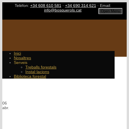
Telèfon:
+34 608 610 581
·
+34 690 314 621
· Email:
info@bosquerols.cat
Open Menu
Inici
Nosaltres
Serveis
Treballs forestals
Instal·lacions
Biblioteca forestal
Single Blog Title
This is a single blog caption
06
abr.
Casino 50 girs gratuïts sense