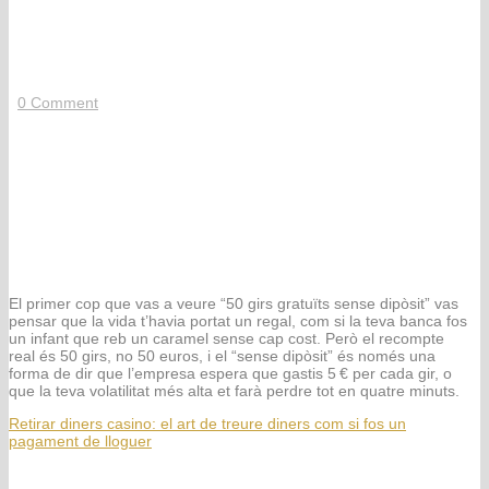
dipòsit: la trampa de l’oferta
que no serveix per a res
0
Comment
Casino 50 girs gratuïts sense
dipòsit: la trampa de l’oferta
que no serveix per a res
El primer cop que vas a veure “50 girs gratuïts sense dipòsit” vas
pensar que la vida t’havia portat un regal, com si la teva banca fos
un infant que reb un caramel sense cap cost. Però el recompte
real és 50 girs, no 50 euros, i el “sense dipòsit” és només una
forma de dir que l’empresa espera que gastis 5 € per cada gir, o
que la teva volatilitat més alta et farà perdre tot en quatre minuts.
Retirar diners casino: el art de treure diners com si fos un
pagament de lloguer
El càlcul brutal darrere del “gratuit”