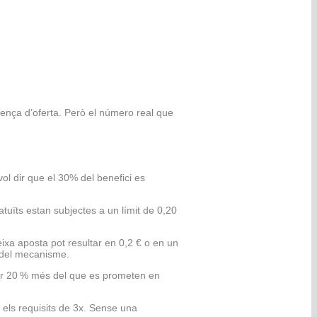
a que prouava ser
rença d’oferta. Però el número real que
l dir que el 30% del benefici es
tuïts estan subjectes a un límit de 0,20
eixa aposta pot resultar en 0,2 € o en un
a del mecanisme.
pagar 20 % més del que es prometen en
 els requisits de 3x. Sense una