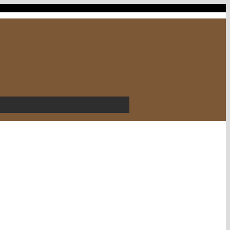
a que prouava ser