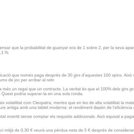
gueix 100 free spins ES: la tramp
 pensar que la probabilitat de guanyar era de 1 sobre 2, per la seva apa
,1 %.
cació que només paga després de 30 girs d’aquestes 100 spins. Això vo
ms de joc per arribar al retir.
més un regal que un contracte. La veritat és que el 100% dels girs gra
o’s Quest podria superar-la en una sola ronda.
x volatilitat com Cleopatra, mentre que en les de alta volatilitat la mat
iure antiga amb una tablet moderna: el rendiment depèn de l’eficiènci
 total invertit sense comptar els requisits addicionals. Això equival a 
ci mitjà de 0,30 € veurà una pèrdua neta de 5 € després de considerar