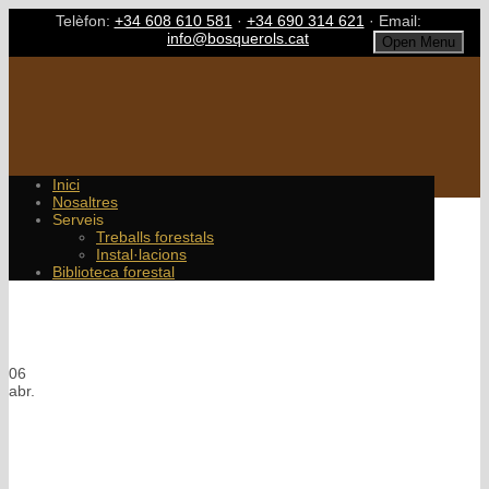
Telèfon:
+34 608 610 581
·
+34 690 314 621
· Email:
info@bosquerols.cat
Open Menu
Inici
Nosaltres
Serveis
Treballs forestals
Instal·lacions
Biblioteca forestal
Single Blog Title
This is a single blog caption
06
abr.
El mito del buen casino de
cripto: pura ilusión de