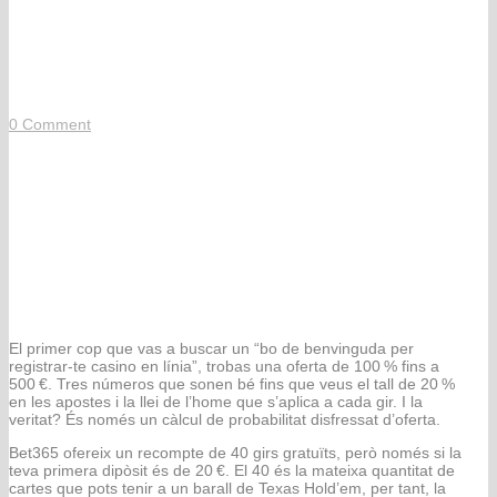
ningú t’avisa que és una trampa
de numbers
0
Comment
El bo de benvinguda per
registrar-te casino en línia que
ningú t’avisa que és una trampa
de numbers
El primer cop que vas a buscar un “bo de benvinguda per
registrar-te casino en línia”, trobas una oferta de 100 % fins a
500 €. Tres números que sonen bé fins que veus el tall de 20 %
en les apostes i la llei de l’home que s’aplica a cada gir. I la
veritat? És només un càlcul de probabilitat disfressat d’oferta.
Bet365 ofereix un recompte de 40 girs gratuïts, però només si la
teva primera dipòsit és de 20 €. El 40 és la mateixa quantitat de
cartes que pots tenir a un barall de Texas Hold’em, per tant, la