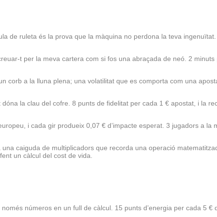
aula de ruleta és la prova que la màquina no perdona la teva ingenuïtat.
reuar‑t per la meva cartera com si fos una abraçada de neó. 2 minuts p
e un corb a la lluna plena; una volatilitat que es comporta com una apos
et dóna la clau del cofre. 8 punts de fidelitat per cada 1 € apostat, i l
 europeu, i cada gir produeix 0,07 € d’impacte esperat. 3 jugadors a la
una caiguda de multiplicadors que recorda una operació matematitzada:
ent un càlcul del cost de vida.
només números en un full de càlcul. 15 punts d’energia per cada 5 € d