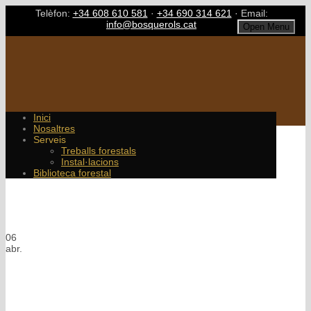
Telèfon:
+34 608 610 581
·
+34 690 314 621
· Email:
info@bosquerols.cat
Open Menu
Inici
Nosaltres
Serveis
Treballs forestals
Instal·lacions
Biblioteca forestal
Single Blog Title
This is a single blog caption
06
abr.
La veritat brutal de l'aplicacion
per a escurabutxaques que tot el