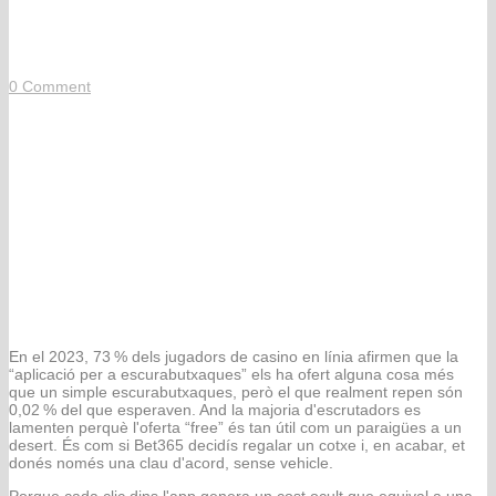
món ignora
0
Comment
La veritat brutal de l'aplicacion
per a escurabutxaques que tot el
món ignora
Per què les app de “VIP” només són
disfresses de motel de baixa categoria
En el 2023, 73 % dels jugadors de casino en línia afirmen que la
“aplicació per a escurabutxaques” els ha ofert alguna cosa més
que un simple escurabutxaques, però el que realment repen són
0,02 % del que esperaven. And la majoria d'escrutadors es
lamenten perquè l'oferta “free” és tan útil com un paraigües a un
desert. És com si Bet365 decidís regalar un cotxe i, en acabar, et
donés només una clau d'acord, sense vehicle.