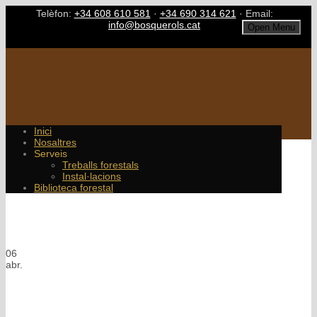
Telèfon:
+34 608 610 581
·
+34 690 314 621
· Email:
info@bosquerols.cat
Open Menu
Inici
Nosaltres
Serveis
Treballs forestals
Instal·lacions
Biblioteca forestal
Single Blog Title
This is a single blog caption
06
abr.
24slots casino 155 tirades gratis