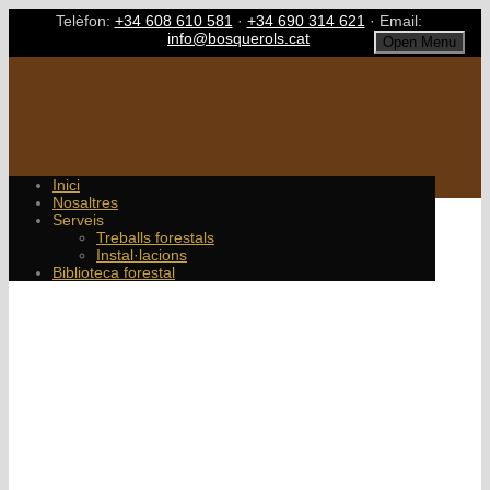
Telèfon:
+34 608 610 581
·
+34 690 314 621
· Email:
info@bosquerols.cat
Open Menu
Inici
Nosaltres
Serveis
Treballs forestals
Instal·lacions
Biblioteca forestal
Category
Blog